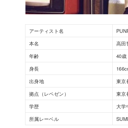
アーティスト名
PUN
本名
高田
年齢
40歳
身長
166
出身地
東京
拠点（レペゼン）
東京
学歴
大学
所属レーベル
SUM