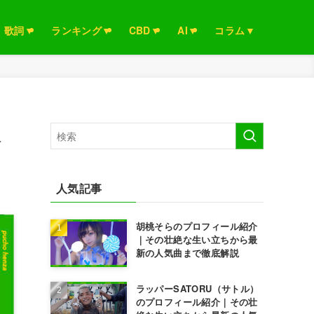
歌詞▼
ランキング▼
CBD▼
AI▼
コラム▼
人
人気記事
胡桃そらのプロフィール紹介
｜その壮絶な生い立ちから最
新の人気曲まで徹底解説
ラッパーSATORU（サトル）
のプロフィール紹介｜その壮