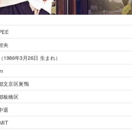
PEE
智央
（1986年3月26日 生まれ）
cm
都文京区巣鴨
都板橋区
中退
MIT