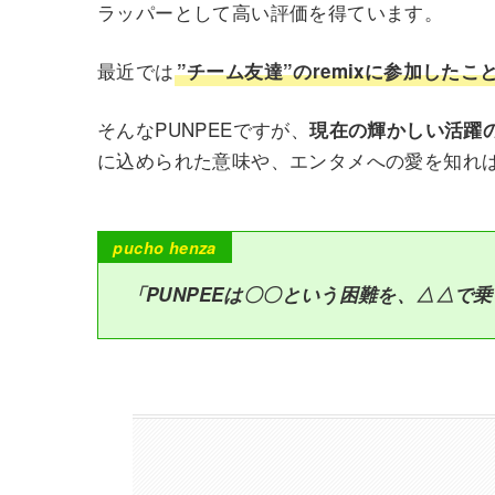
ラッパーとして高い評価を得ています。
最近では
”チーム友達”のremixに参加したこ
そんなPUNPEEですが、
現在の輝かしい活躍
に込められた意味や、エンタメへの愛を知れば
p
ucho henza
「PUNPEEは〇〇という困難を、△△で