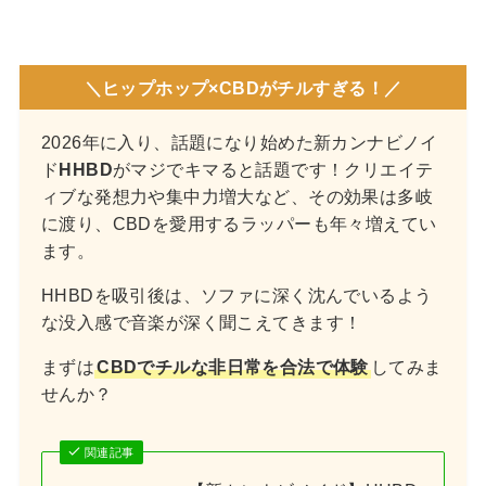
＼
ヒップホップ×CBDがチルすぎ
る！／
2026年に入り、話題になり始めた新カンナビノイ
ド
HHBD
がマジでキマると話題です！クリエイテ
ィブな発想力や集中力増大など、その効果は多岐
に渡り、CBDを愛用するラッパーも年々増えてい
ます。
HHBDを吸引後は、ソファに深く沈んでいるよう
な没入感で音楽が深く聞こえてきます！
まずは
CBDでチルな非日常を合法で体験
してみま
せんか？
関連記事