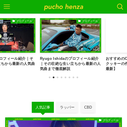
プロフィール
プロフィール
フィール紹介｜そ
Ryugo Ishidaのプロフィール紹介
おすすめのCBD
から最新の人気曲
｜その壮絶な生い立ちから最新の人
クッキーの作り方
気曲まで徹底解説
最新】
人気記事
ラッパー
CBD
プロフィール