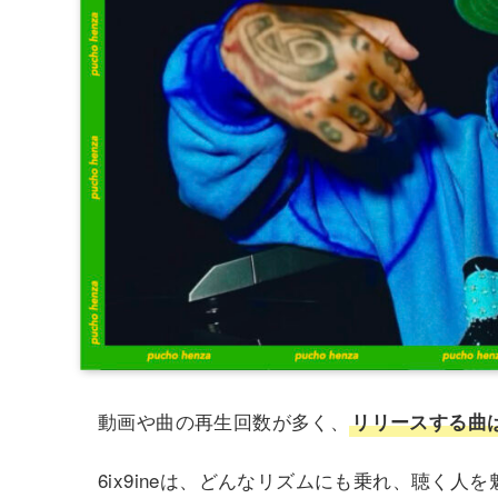
動画や曲の再生回数が多く、
リリースする曲は
6ix9ineは、どんなリズムにも乗れ、聴く