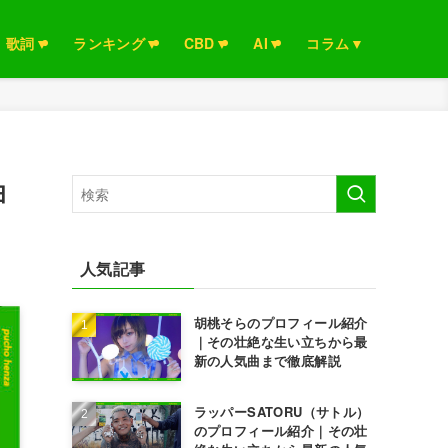
歌詞▼
ランキング▼
CBD▼
AI▼
コラム▼
曲
人気記事
胡桃そらのプロフィール紹介
｜その壮絶な生い立ちから最
新の人気曲まで徹底解説
ラッパーSATORU（サトル）
のプロフィール紹介｜その壮