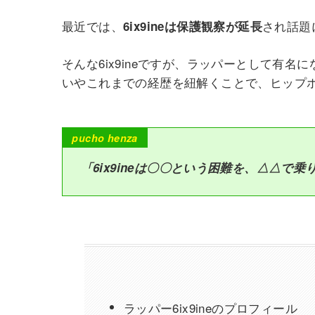
最近では、
され話題
6ix9ineは保護観察が延長
そんな6ix9ineですが、ラッパーとして有
いやこれまでの経歴を紐解くことで、ヒップホップ
p
ucho henza
「6ix9ineは〇〇という困難を、△△で乗
ラッパー6ix9ineのプロフィール