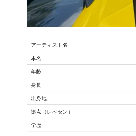
アーティスト名
本名
年齢
身長
出身地
拠点（レペゼン）
学歴