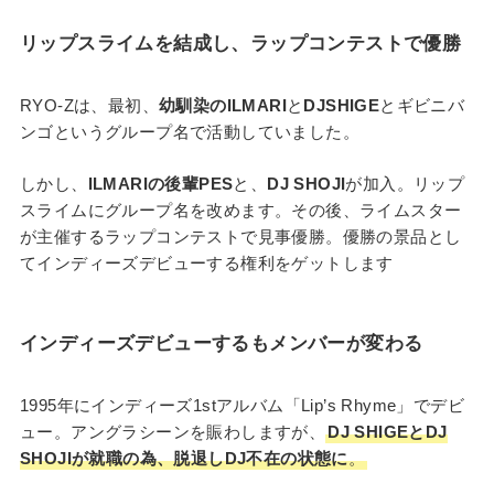
リップスライムを結成し、ラップコンテストで優勝
RYO-Zは、最初、
幼馴染のILMARI
と
DJSHIGE
とギビニバ
ンゴというグループ名で活動していました。
しかし、
ILMARIの後輩PES
と、
DJ SHOJI
が加入。リップ
スライムにグループ名を改めます。その後、ライムスター
が主催するラップコンテストで見事優勝。優勝の景品とし
てインディーズデビューする権利をゲットします
インディーズデビューするもメンバーが変わる
1995年にインディーズ1stアルバム「Lip’s Rhyme」でデビ
ュー。アングラシーンを賑わしますが、
DJ SHIGEとDJ
SHOJIが就職の為、脱退しDJ不在の状態に
。