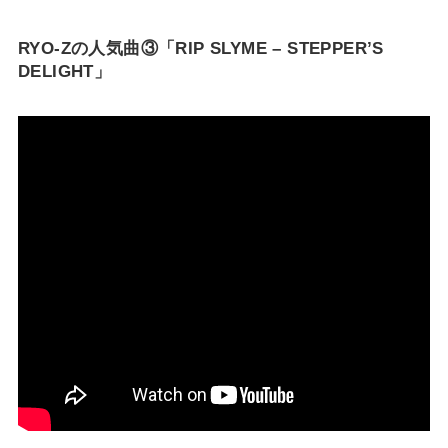
RYO-Zの人気曲③「RIP SLYME – STEPPER’S
DELIGHT」