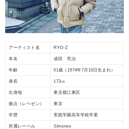
アーティスト名
RYO-Z
本名
成田 亮治
年齢
51歳（1974年7月15日生まれ）
身長
173㎝
出身地
東京都江東区
拠点（レペゼン）
東京
学歴
実践学園高等学校卒業
所属レーベル
Slmones