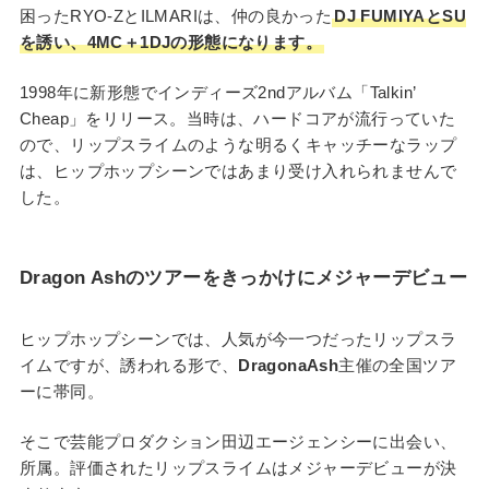
困ったRYO-ZとILMARIは、仲の良かった
DJ FUMIYAとSU
を誘い、4MC＋1DJの形態になります。
1998年に新形態でインディーズ2ndアルバム「Talkin’
Cheap」をリリース。当時は、ハードコアが流行っていた
ので、リップスライムのような明るくキャッチーなラップ
は、ヒップホップシーンではあまり受け入れられませんで
した。
Dragon Ashのツアーをきっかけにメジャーデビュー
ヒップホップシーンでは、人気が今一つだったリップスラ
イムですが、誘われる形で、
DragonaAsh
主催の全国ツア
ーに帯同。
そこで芸能プロダクション田辺エージェンシーに出会い、
所属。評価されたリップスライムはメジャーデビューが決