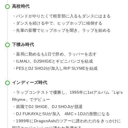
高校時代
・バンドがやりたくて軽音部に入るもダンスにはまる
・ダンスを続ける中で、ヒップホップに傾倒する
・先輩の影響でヒップホップを聞き、ラップを始める
下積み時代
・薬局に勤めるも1日で辞め、ラッパーを志す
・ILMALI、DJSHIGEとギビニバンゴを結成
・PESとDJ SHOJIが加入しRIP SLYMEを結成
インディーズ時代
・ラップコンテストで優勝し、1995年に1stアルバム「Lip’s
Rhyme」でデビュー
・就職でDJ SHIGE、DJ SHOJIが脱退
・DJ FUKAYAとSUが加入 4MC＋1DJの形態になる
・1999年にDragonAshのツアーに誘われたのをきっかけに