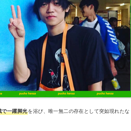
を浴び、唯一無二の存在として突如現れたな
対戦で一躍脚光