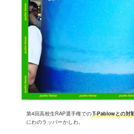
第4回高校生RAP選手権での
T-Pablowとの
にわのラッパーかしわ。