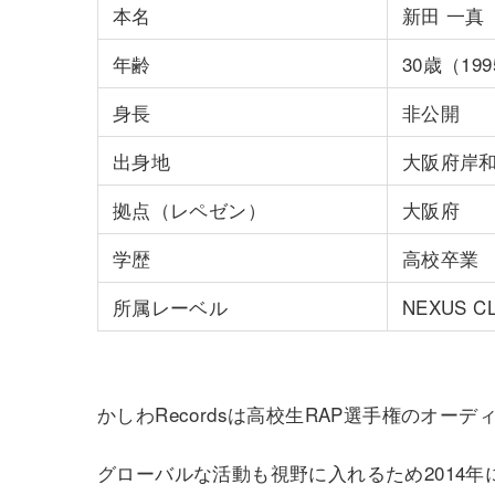
本名
新田 一真
年齢
30歳（19
身長
非公開
出身地
大阪府岸
拠点（レペゼン）
大阪府
学歴
高校卒業
所属レーベル
NEXUS C
かしわRecordsは高校生RAP選手権のオ
グローバルな活動も視野に入れるため2014年にN