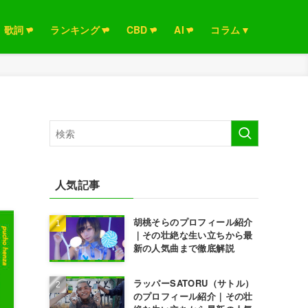
歌詞▼
ランキング▼
CBD▼
AI▼
コラム▼
人気記事
胡桃そらのプロフィール紹介
｜その壮絶な生い立ちから最
新の人気曲まで徹底解説
ラッパーSATORU（サトル）
のプロフィール紹介｜その壮