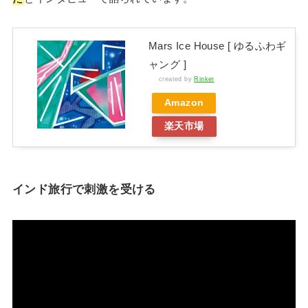
Mars Ice House [ ゆるふわギ
ャング ]
created by
Rinker
Amazon
楽天市場
インド旅行で刺激を受ける