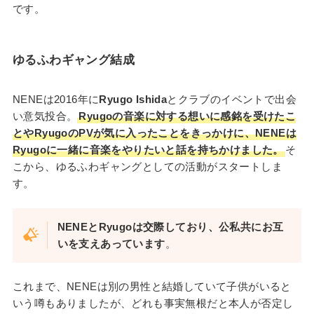
です。
ゆるふわギャング結成
NENEは2016年に
Ryugo Ishida
とクラブのイベントで出会
い意気投合。
Ryugoの音楽に対する想いに感銘を受けたこ
とやRyugoのPVが気に入ったことをきっかけに、NENEは
Ryugoに一緒に音楽をやりたいと話を持ちかけました。
そ
こから、ゆるふわギャングとしての活動がスタートしま
す。
NENEとRyugoは交際しており、公私共にお互
いを支えあっています
。
これまで、NENEは別の男性と結婚していて子供がいると
いう噂もありましたが、どれも事実無根だと本人が否定し