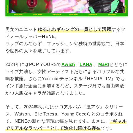
男女のユニット
ゆるふわギャングの一員として活躍
するフ
ィメールラッパー
NENE
。
ラップのみならず、ファッションや独特の世界観で、日本
や世界の人々を魅了しています。
2024年にはPOP YOURSで
Awich
、
LANA
、
MaRI
とともに
ライブ共演し、女性アーティストたちによるパワフルな共
鳴を披露。さらにYouTubeチャンネル『HENTAI TV』でも
インド旅行企画に参加するなど、ステージ外でも自由奔放
かつ大胆なキャラが話題となりました。
そして、2024年8月にはソロアルバム『激アツ』をリリー
ス。Watson、Elle Teresa、Young Cocoらとのコラボを経
て、NENEの新たな表現の幅を見せます。まさに、
“ギャル
でリアルなラッパー
”
として進化し続ける存在
です。