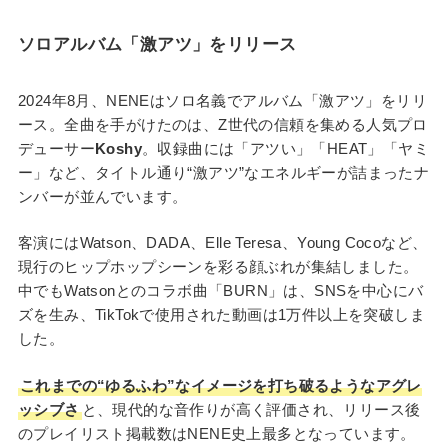
ソロアルバム「激アツ」をリリース
2024年8月、NENEはソロ名義でアルバム「激アツ」をリリ
ース。全曲を手がけたのは、Z世代の信頼を集める人気プロ
デューサー
Koshy
。収録曲には「アツい」「HEAT」「ヤミ
ー」など、タイトル通り“激アツ”なエネルギーが詰まったナ
ンバーが並んでいます。
客演にはWatson、DADA、Elle Teresa、Young Cocoなど、
現行のヒップホップシーンを彩る顔ぶれが集結しました。
中でもWatsonとのコラボ曲「BURN」は、SNSを中心にバ
ズを生み、TikTokで使用された動画は1万件以上を突破しま
した。
これまでの“ゆるふわ”なイメージを打ち破るようなアグレ
ッシブさ
と、現代的な音作りが高く評価され、リリース後
のプレイリスト掲載数はNENE史上最多となっています。