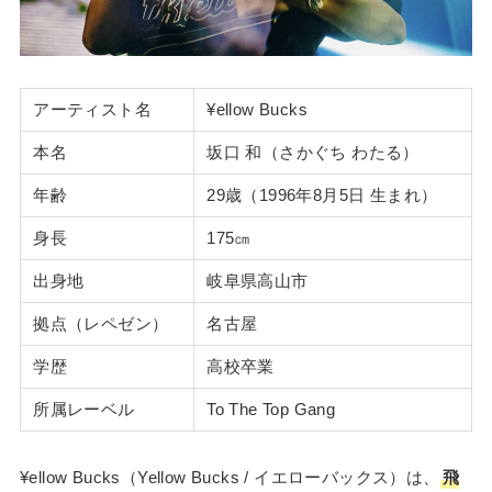
アーティスト名
¥ellow Bucks
本名
坂口 和（さかぐち わたる）
年齢
29歳（1996年8月5日 生まれ）
身長
175㎝
出身地
岐阜県高山市
拠点（レペゼン）
名古屋
学歴
高校卒業
所属レーベル
To The Top Gang
¥ellow Bucks（Yellow Bucks / イエローバックス）は、
飛