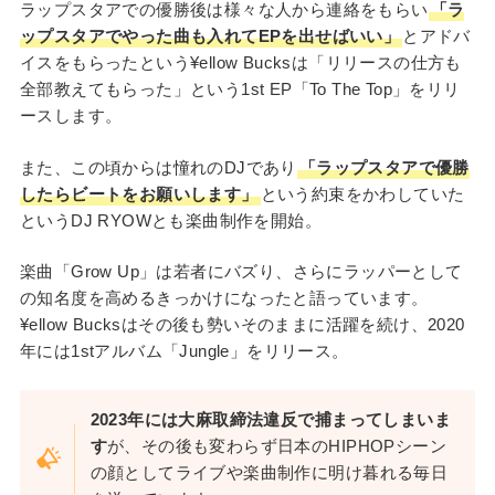
ラップスタアでの優勝後は様々な人から連絡をもらい
「ラ
ップスタアでやった曲も入れてEPを出せばいい」
とアドバ
イスをもらったという¥ellow Bucksは「リリースの仕方も
全部教えてもらった」という1st EP「To The Top」をリリ
ースします。
また、この頃からは憧れのDJであり
「ラップスタアで優勝
したらビートをお願いします」
という約束をかわしていた
というDJ RYOWとも楽曲制作を開始。
楽曲「Grow Up」は若者にバズり、さらにラッパーとして
の知名度を高めるきっかけになったと語っています。
¥ellow Bucksはその後も勢いそのままに活躍を続け、2020
年には1stアルバム「Jungle」をリリース。
2023年には大麻取締法違反で捕まってしまいま
す
が、その後も変わらず日本のHIPHOPシーン
の顔としてライブや楽曲制作に明け暮れる毎日