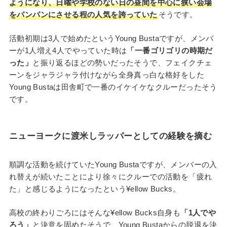
ようになり、日曜や学校のない日の昼間を中心に狭い会場
をパンパンにさせる程の人気を誇っていた
そうです。
活動初期は3人で始めたというYoung Bustaですが、メンバ
ーが1人増え4人でやっていた時は
「一番ゴリゴリの時期だ
った」
と振り返るほどの勢いだったそうで、フェイクチェ
ーンをジャラジャラ付けながら全身真っ白な格好をした
Young Bustaは田舎町で一番のイケイケなクルーだったそう
です。
ニューヨークに渡米しラッパーとしての経験を摘む
順調な活動を続けていたYoung Bustaですが、メンバーの入
れ替えが続いたことにより徐々にクルーでの活動を「疲れ
た」と感じるようになったという¥ellow Bucks。
高校の終わりごろにはそんな¥ellow Bucks自身も
「1人でや
ろう」
と決意を固めたそうで、Young Bustaからの脱退を決