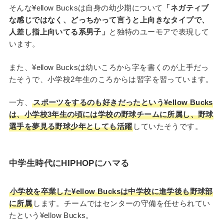
そんな¥ellow Bucksは自身の幼少期について
「ネガティブ
な感じではなく、どっちかって言うと上向きなタイプで、
人差し指上向いてる系男子」
と独特のユーモアで表現して
います。
また、¥ellow Bucksは幼いころから字を書くのが上手だっ
たそうで、小学校2年生のころからは習字を習っています。
一方、
スポーツをするのも好きだったという¥ellow Bucks
は、小学校3年生の頃には学校の野球チームに所属し、野球
選手を夢見る野球少年としても活躍
していたそうです。
中学生時代にHIPHOPにハマる
小学校を卒業した¥ellow Bucksは中学校に進学後も野球部
に所属
します。チームではセンターの守備を任せられてい
たという¥ellow Bucks。