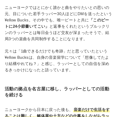
ニューヨークではとにかく誰かと曲をやりたいとの思いの
元、目についた若手ラッパー30人ほどにDMを送ったという
¥ellow Bucks。その中でも、唯一ビートと共に
「このビー
トに24小節書いてこい」
と返事をくれたというブルックリ
ンのラッパーとは毎日会うほど交友が深まったそうで、結
局3つの楽曲を共同制作することになります。
元々は「1曲できるだけでも奇跡」だと思っていたという
¥ellow Bucksは、自身の音楽留学について「想像してたよ
り結構やれてね？」と感じ、ラッパーとしての自信を深め
るきっかけになったと語っています。
活動の拠点を名古屋に移し、ラッパーとしての活動
を続ける
ニューヨークから日本に戻った後も、
音楽だけで生活をす
ることは難しく、解体屋や土方などの仕事をしながらラッ