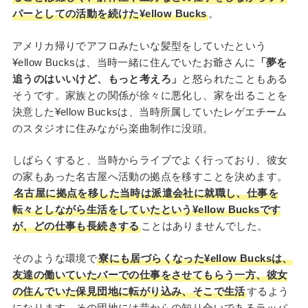
パーとしての活動を続けた¥ellow Bucks
。
アメリカ帰りでアフロみたいな髪型をしていたという
¥ellow Bucksは、当時一緒に住んでいたお爺さんに
「夢を
追うのはいいけど、もっと考えろ」
と怒られたこともある
そうです。家族との関係が徐々に悪化し、家を出ることを
決意した¥ellow Bucksは、当時所属していたレゲエチーム
のスタジオに住みながら楽曲制作に没頭。
しばらくすると、当時からライブでよく行っており、彼女
の家もあった名古屋へ活動の拠点を移すことを決めます。
名古屋に拠点を移した当時は派遣会社に就職し、仕事を
転々としながら生活をしていたという¥ellow Bucksです
が、どの仕事も長続きする
ことはありませんでした。
そのような環境で
寮にも居づらくなった¥ellow Bucksは、
友達の働いていたバーでの仕事をさせてもらう一方、彼女
の住んでいた保見団地に転がり込み、そこで生活
するよう
になります。その団地には昔からの知り合いであるラッパ