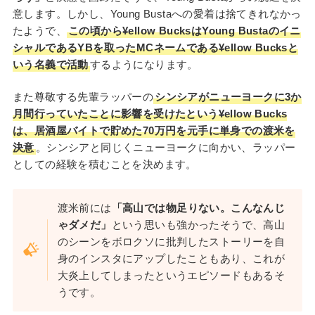
意します。しかし、Young Bustaへの愛着は捨てきれなかっ
たようで、
この頃から¥ellow BucksはYoung Bustaのイニ
シャルであるYBを取ったMCネームである¥ellow Bucksと
いう名義で活動
するようになります。
また尊敬する先輩ラッパーの
シンシアがニューヨークに3か
月間行っていたことに影響を受けたという¥ellow Bucks
は、居酒屋バイトで貯めた70万円を元手に単身での渡米を
決意
。シンシアと同じくニューヨークに向かい、ラッパー
としての経験を積むことを決めます。
渡米前には
「高山では物足りない。こんなんじ
ゃダメだ」
という思いも強かったそうで、高山
のシーンをボロクソに批判したストーリーを自
身のインスタにアップしたこともあり、これが
大炎上してしまったというエピソードもあるそ
うです。