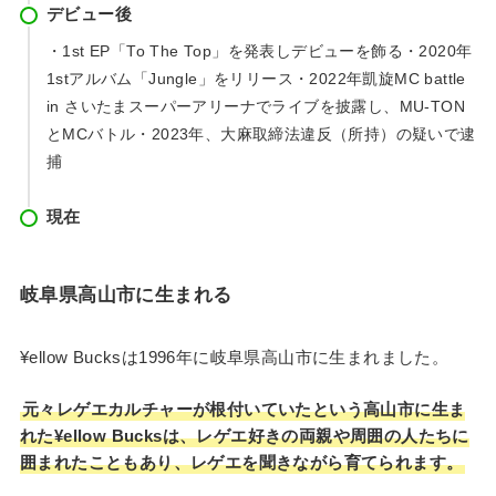
デビュー後
・1st EP「To The Top」を発表しデビューを飾る・2020年
1stアルバム「Jungle」をリリース・2022年凱旋MC battle
in さいたまスーパーアリーナでライブを披露し、MU-TON
とMCバトル・2023年、大麻取締法違反（所持）の疑いで逮
捕
現在
岐阜県高山市に生まれる
¥ellow Bucksは1996年に岐阜県高山市に生まれました。
元々レゲエカルチャーが根付いていたという高山市に生ま
れた¥ellow Bucksは、レゲエ好きの両親や周囲の人たちに
囲まれたこともあり、レゲエを聞きながら育てられます。