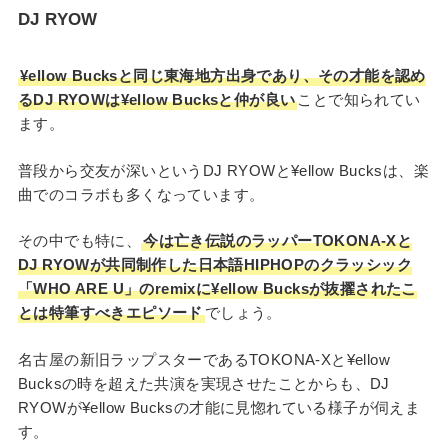
DJ RYOW
¥ellow Bucksと同じ東海地方出身であり、その才能を認め
るDJ RYOWは¥ellow Bucksと仲が良い
ことで知られてい
ます。
普段から交友が深いというDJ RYOWと¥ellow Bucksは、楽
曲でのコラボも多くなっています。
その中でも特に、
今は亡き伝説のラッパーTOKONA-Xと
DJ RYOWが共同制作した日本語HIPHOPのクラッシック
「WHO ARE U」のremixに¥ellow Bucksが抜擢されたこ
とは特筆すべきエピソード
でしょう。
名古屋の新旧ラップスターであるTOKONA-Xと¥ellow
Bucksの時を超えた共演を実現させたことからも、DJ
RYOWが¥ellow Bucksの才能に見惚れている様子が伺えま
す。