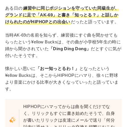
ある日の
練習中に同じポジションを守っていた同級生が、
グランドに足で「AK-69」と書き「知っとる？」と話しか
けられたのがHIPHOPとの出会い
だったと語っています。
当時AK-69の名前を知らず、練習後にすぐ曲を聞かせても
らったという¥ellow Bucksは、その曲が小学校5年生の時に
姉から聞かされていた
「Ding Ding Dong」
だとすぐに気が
付いたそうです。
懐かしい思いに
「おー知っとるわ！」
となったという
¥ellow Bucksは、そこからHIPHOPにハマり、徐々に野球
より音楽にかける比率が大きくなっていったと語っていま
す。
HIPHOPにハマってからは曲を聞くだけでな
く、リリックもすぐに書き始めたそうで、自身
が書いたリリックは友達にメールで送り「何分
以内に返せよ」とリリック交換を頻繁におこな